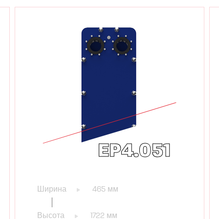
EP4.051
Ширина
465 мм
Высота
1722 мм