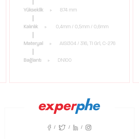
Yükseklik
874 mm
Kalınlık
0,4mm / 0,5mm / 0,6mm
Materyal
AISI304 / 316, TI Gr1, C-276
Bağlantı
DN100