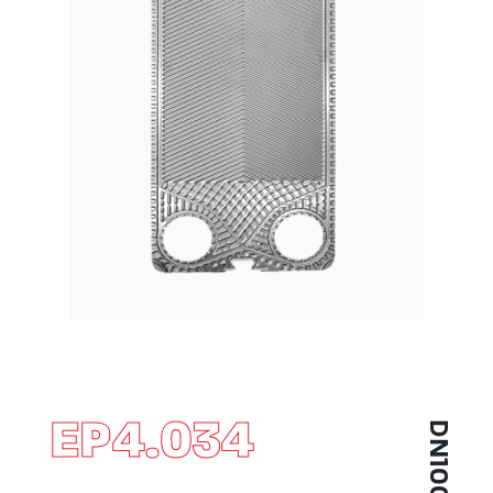
EP4.034
DN100