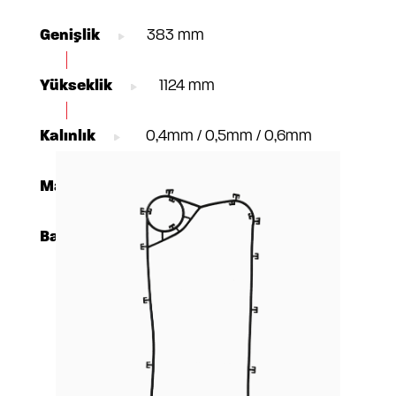
Genişlik
383 mm
Yükseklik
1124 mm
Kalınlık
0,4mm / 0,5mm / 0,6mm
Materyal
AISI304 / 316, TI Gr1, C-276
Bağlantı
DN100