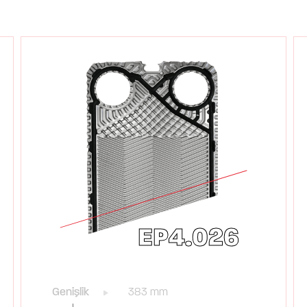
EP4.026
Genişlik
383 mm