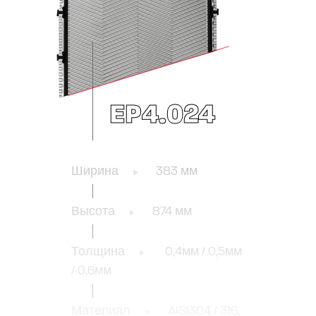
EP4.024
Ширина
383 мм
Высота
874 мм
Толщина
0,4мм / 0,5мм
/ 0,6мм
Материал
AISI304 / 316,