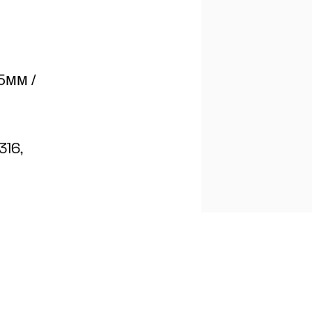
5мм /
316,