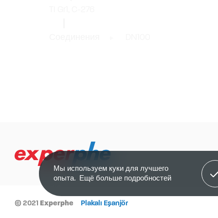
TI Gr1, C-276
Соединения
DN100
Я п
Мы используем куки для лучшего
опыта.
Ещё больше подробностей
© 2021
Experphe
Plakalı Eşanjör