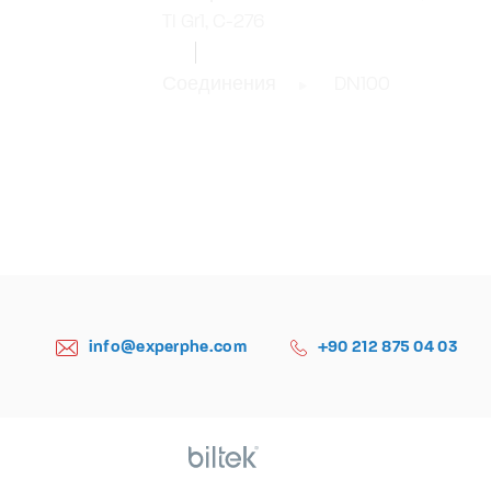
TI Gr1, C-276
Соединения
DN100
info@experphe.com
+90 212 875 04 03