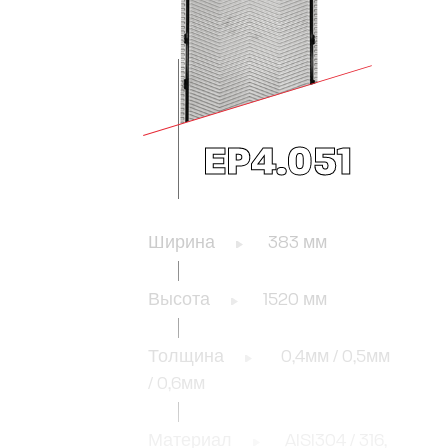
EP4.051
Ширина
383 мм
Высота
1520 мм
Толщина
0,4мм / 0,5мм
/ 0,6мм
Материал
AISI304 / 316,