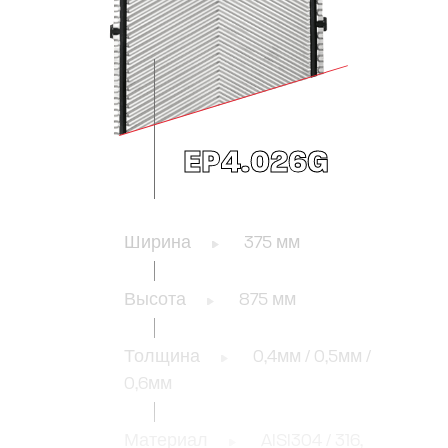
EP4.026G
Ширина
375 мм
Высота
875 мм
Толщина
0,4мм / 0,5мм /
0,6мм
Материал
AISI304 / 316,