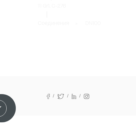
TI Gr1, C-276
Соединения
DN100
онимаю!