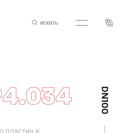
искать
P4.034
DN100
о пластин и