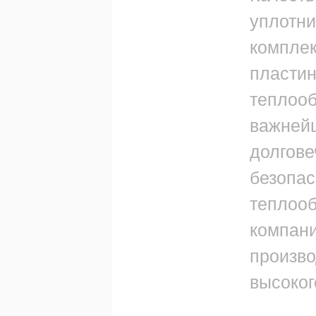
уплотни
компле
пласти
теплооб
важней
долгове
безопас
теплооб
компани
произво
высоког