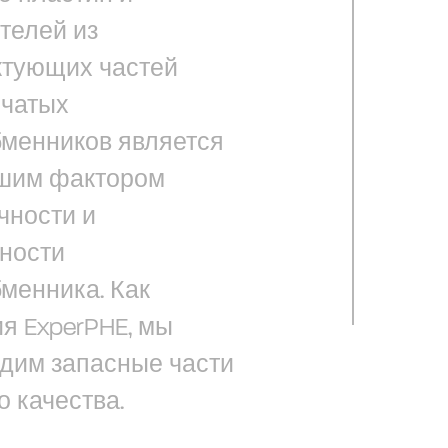
телей из
ктующих частей
нчатых
менников является
шим фактором
чности и
ности
менника. Как
я ExperPHE, мы
дим запасные части
о качества.