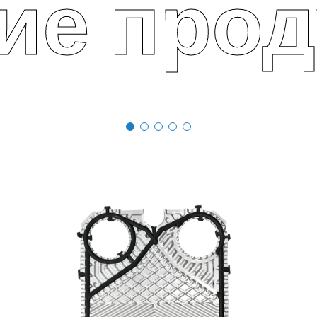
ие про