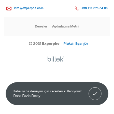
info@experphe.com
+90 212 875 04 03
Çerezler
Aydınlatma Metni
© 2021
Experphe
Plakalı Eşanjör
Anladım!
Daha iyi bir deneyim için çerezleri kullanıyoruz.
Daha Fazla Detay