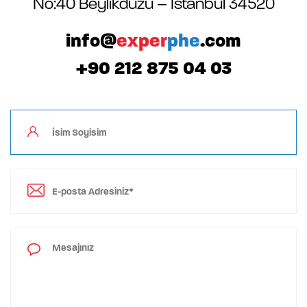
No:40 Beylikdüzü – Istanbul 34520
info@
exper
phe
.com
+90 212 875 04 03