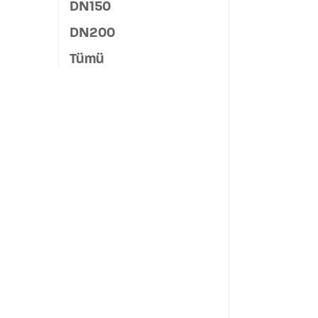
DN150
DN200
Tümü