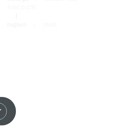
TI Gr1, C-276
Bağlantı
DN65
dım!