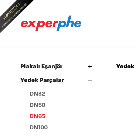
2
Yedek 
Plakalı Eşanjör
Yedek 
Yedek Parçalar
DN32
DN50
DN65
DN100