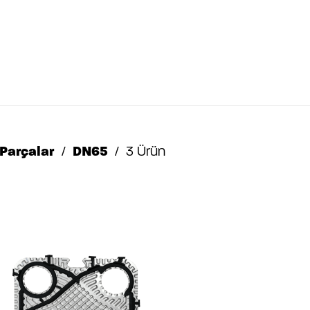
Parçalar
DN65
3 Ürün
Parçalar
DN65
3 Ürün