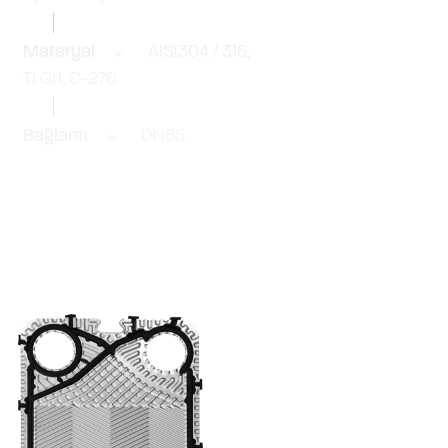
Materyal
AISI304 / 316,
TI Gr1, C-276
Bağlantı
DN65