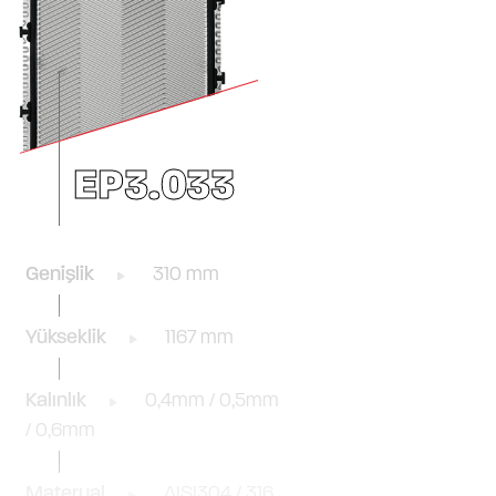
EP3.033
Genişlik
310 mm
Yükseklik
1167 mm
Kalınlık
0,4mm / 0,5mm
/ 0,6mm
Materyal
AISI304 / 316,