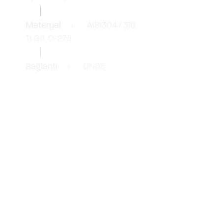
Materyal
AISI304 / 316,
TI Gr1, C-276
Bağlantı
DN65