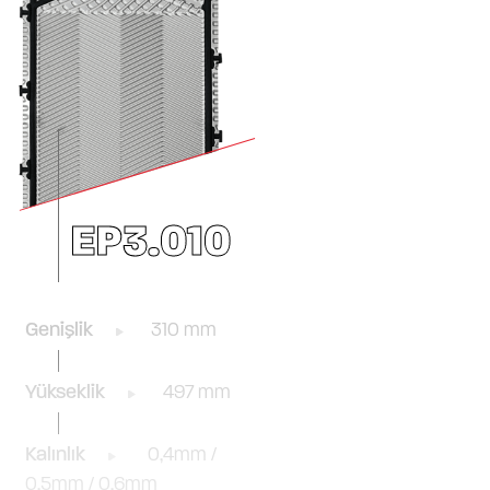
EP3.010
Genişlik
310 mm
Yükseklik
497 mm
Kalınlık
0,4mm /
0,5mm / 0,6mm