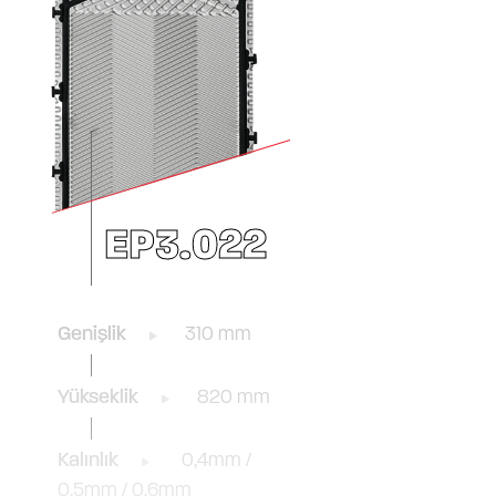
EP3.022
Genişlik
310 mm
Yükseklik
820 mm
Kalınlık
0,4mm /
0,5mm / 0,6mm