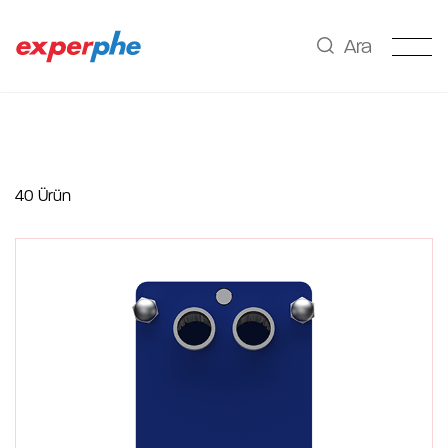
2
Ara
40 Ürün