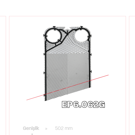
EP6.062G
Genişlik
502 mm