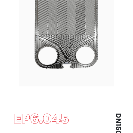
EP6.045
DN150