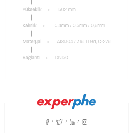
Yükseklik
1502 mm
Kalınlık
0,4mm / 0,5mm / 0,6mm
Materyal
AISI304 / 316, TI Gr1, C-276
Bağlantı
DN150