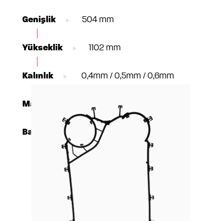
Genişlik
504 mm
Yükseklik
1102 mm
Kalınlık
0,4mm / 0,5mm / 0,6mm
Materyal
AISI304 / 316, TI Gr1, C-276
Bağlantı
DN150