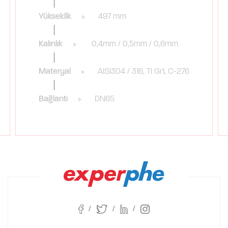
Yükseklik
497 mm
Kalınlık
0,4mm / 0,5mm / 0,6mm
Materyal
AISI304 / 316, TI Gr1, C-276
Bağlantı
DN65