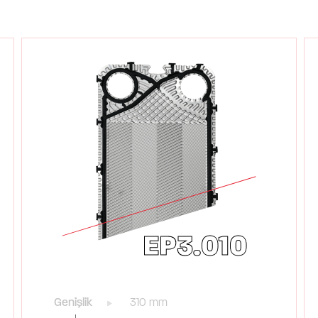
EP3.010
Genişlik
310 mm