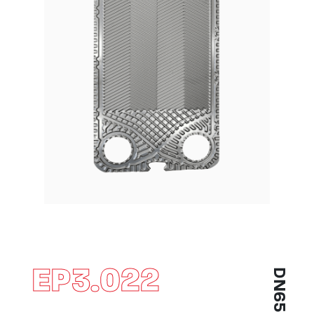
EP3.022
DN65