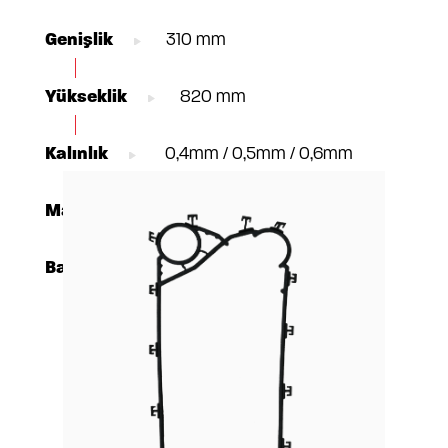
Genişlik
310 mm
Yükseklik
820 mm
Kalınlık
0,4mm / 0,5mm / 0,6mm
Materyal
AISI304 / 316, TI Gr1, C-276
Bağlantı
DN65