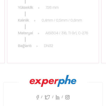
Yükseklik
726 mm
Kalınlık
0,4mm / 0,5mm / 0,6mm
Materyal
AISI304 / 316, TI Gr1, C-276
Bağlantı
DN32