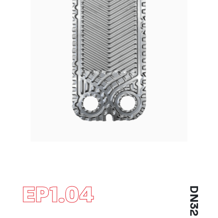
EP1.04
DN32