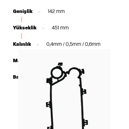
Genişlik
142 mm
Yükseklik
451 mm
Kalınlık
0,4mm / 0,5mm / 0,6mm
Materyal
AISI304 / 316, TI Gr1, C-276
Bağlantı
DN32