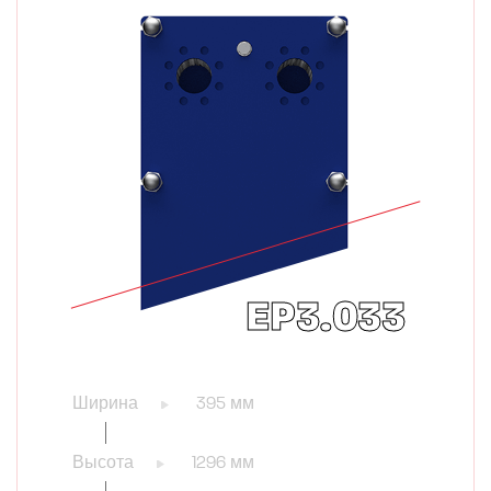
EP3.033
Ширина
395 мм
Высота
1296 мм