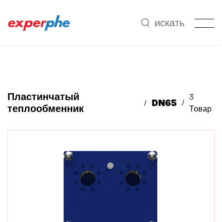
2
искать
Пластинчатый
3
DN65
теплообменник
Товар