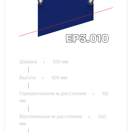
EP3.010
Ширина
395 мм
Высота
626 мм
Горизонтальное м. расстояние
192
мм
Вертикальное м. расстояние
380
мм