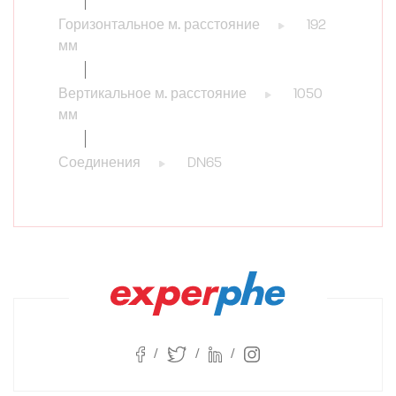
Горизонтальное м. расстояние
192
мм
Вертикальное м. расстояние
1050
мм
Соединения
DN65