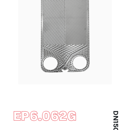
EP6.062G
DN150