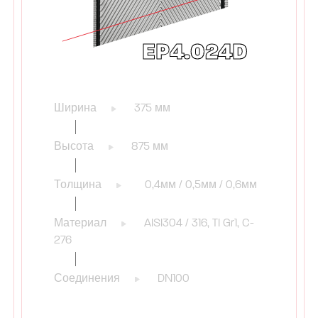
EP4.024D
Ширина
375 мм
Высота
875 мм
Толщина
0,4мм / 0,5мм / 0,6мм
Материал
AISI304 / 316, TI Gr1, C-
276
Соединения
DN100