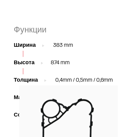
Функции
Ширина
383 mm
Высота
874 mm
Толщина
0,4mm / 0,5mm / 0,6mm
Материал
AISI304 / 316, TI Gr1, C-276
Соединения
DN100