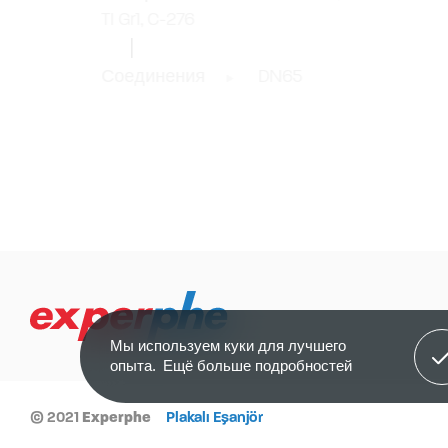
TI Gr1, C-276
Соединения
DN65
Я п
Мы используем куки для лучшего
опыта.
Ещё больше подробностей
© 2021
Experphe
Plakalı Eşanjör