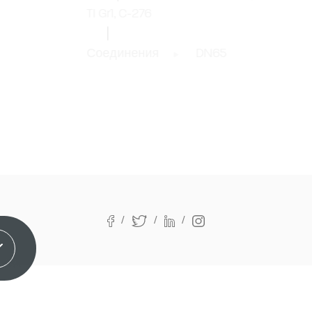
TI Gr1, C-276
Соединения
DN65
онимаю!