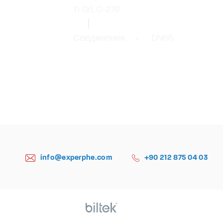
TI Gr1, C-276
Соединения
DN65
info@experphe.com
+90 212 875 04 03