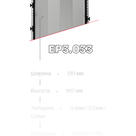
EP3.033
Ширина
310 мм
Высота
1167 мм
Толщина
0,4мм / 0,5мм /
0,6мм
Материал
AISI304 / 316,