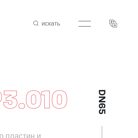
искать
3.010
DN65
о пластин и