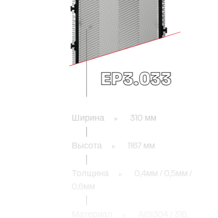
EP3.033
Ширина
310 мм
Высота
1167 мм
Толщина
0,4мм / 0,5мм /
0,6мм
Материал
AISI304 / 316,