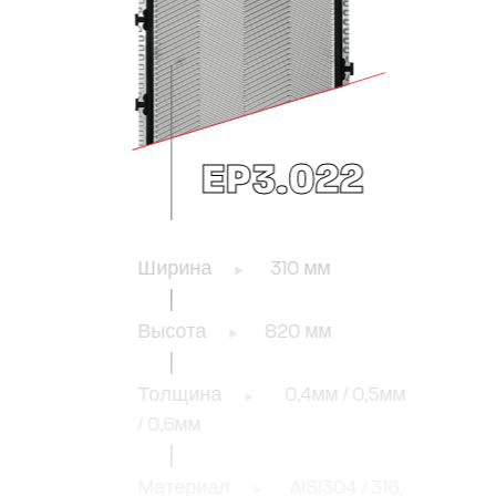
EP3.022
Ширина
310 мм
Высота
820 мм
Толщина
0,4мм / 0,5мм
/ 0,6мм
Материал
AISI304 / 316,