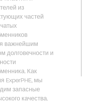
телей из
ктующих частей
нчатых
бменников
ся важнейшим
м долговечности и
ности
менника. Как
я ExperPHE, мы
одим запасные
ысокого качества.