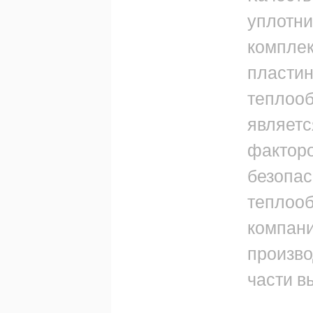
уплотни
компле
пласти
теплоо
являет
факторо
безопас
теплооб
компани
произв
части в