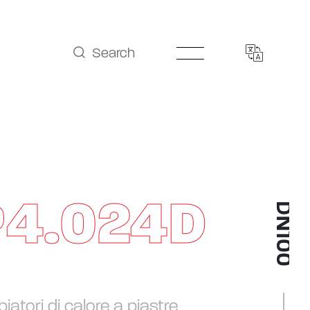
Search
P4.024D
DN100
iatori di calore a piastre