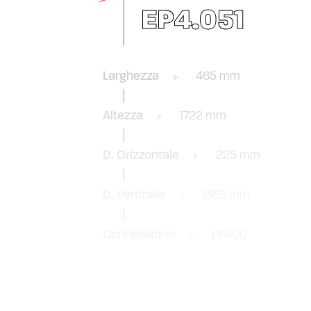
EP4.051
Larghezza
465 mm
Altezza
1722 mm
D. Orizzontale
225 mm
D. Verticale
1365 mm
Connessione
DN100