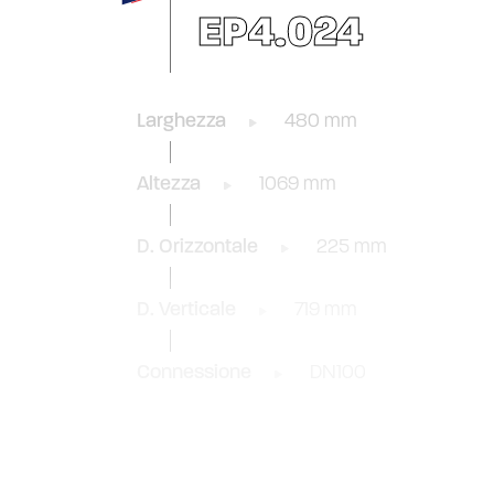
EP4.024
Larghezza
480 mm
Altezza
1069 mm
D. Orizzontale
225 mm
D. Verticale
719 mm
Connessione
DN100