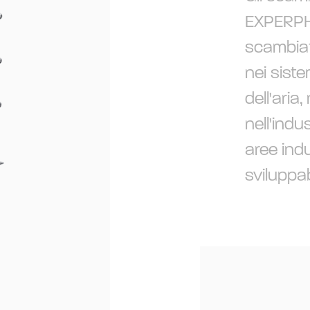
EXPERPHE
scambiato
nei sist
dell'aria,
nell'indu
aree indu
sviluppab