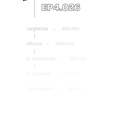
EP4.026
Larghezza
480 mm
Altezza
1069 mm
D. Orizzontale
225 mm
D. Verticale
719 mm
Connessione
DN100