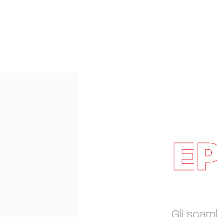
E
Gli scamb