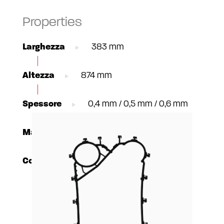
Properties
Larghezza
383 mm
Altezza
874 mm
Spessore
0,4 mm / 0,5 mm / 0,6 mm
Materiale
AISI304 / 316, TI Gr1, C-276
Connessione
DN100