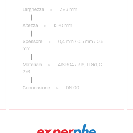
Larghezza
383 mm
Altezza
1520 mm
Spessore
0,4 mm / 0,5 mm / 0,6
mm
Materiale
AISI304 / 316, TI Gr1, C-
276
Connessione
DN100