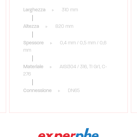
Larghezza
310 mm
Altezza
820 mm
Spessore
0,4 mm / 0,5 mm / 0,6
mm
Materiale
AISI304 / 316, TI Gr1, C-
276
Connessione
DN65