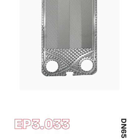
EP3.033
DN65