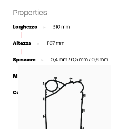
Properties
Larghezza
310 mm
Altezza
1167 mm
Spessore
0,4 mm / 0,5 mm / 0,6 mm
Materiale
AISI304 / 316, TI Gr1, C-276
Connessione
DN65