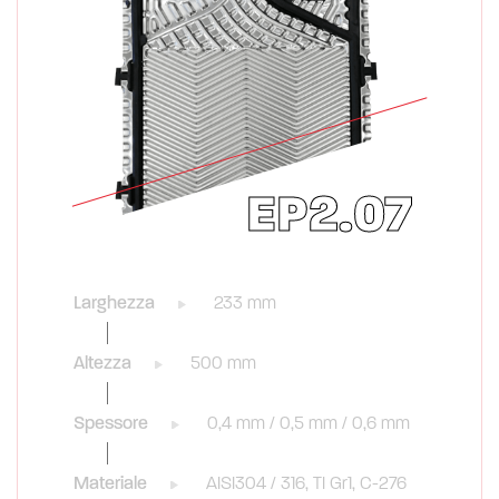
EP2.07
Larghezza
233 mm
Altezza
500 mm
Spessore
0,4 mm / 0,5 mm / 0,6 mm
Materiale
AISI304 / 316, TI Gr1, C-276