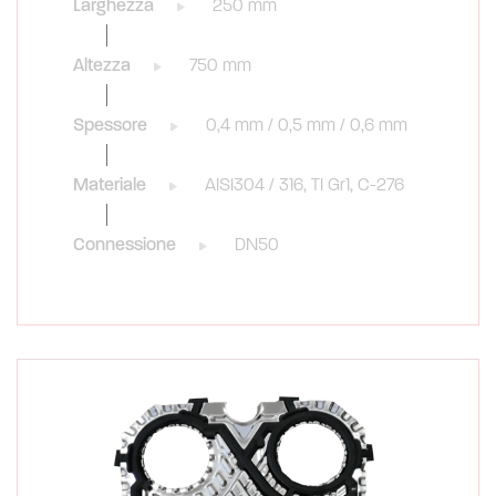
Larghezza
250 mm
Altezza
750 mm
Spessore
0,4 mm / 0,5 mm / 0,6 mm
Materiale
AISI304 / 316, TI Gr1, C-276
Connessione
DN50