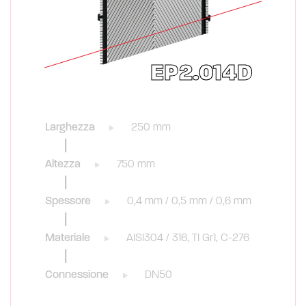
EP2.014D
Larghezza
250 mm
Altezza
750 mm
Spessore
0,4 mm / 0,5 mm / 0,6 mm
Materiale
AISI304 / 316, TI Gr1, C-276
Connessione
DN50