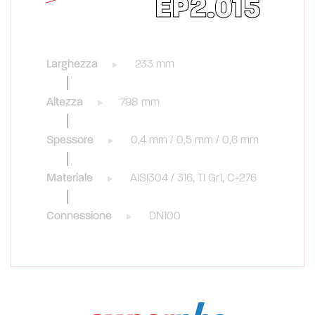
EP2.015
Larghezza
233 mm
Altezza
798 mm
Spessore
0,4 mm / 0,5 mm / 0,6 mm
Materiale
AISI304 / 316, TI Gr1, C-276
Connessione
DN100