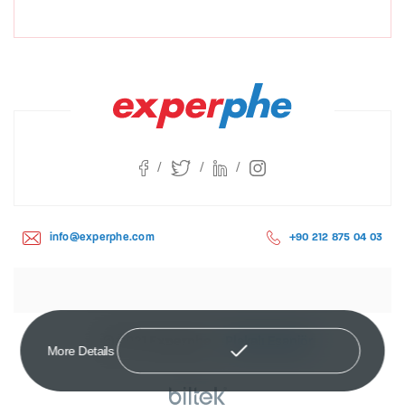
info@experphe.com
+90 212 875 04 03
© 2021
Experphe
Plakalı Eşanjör
More Details