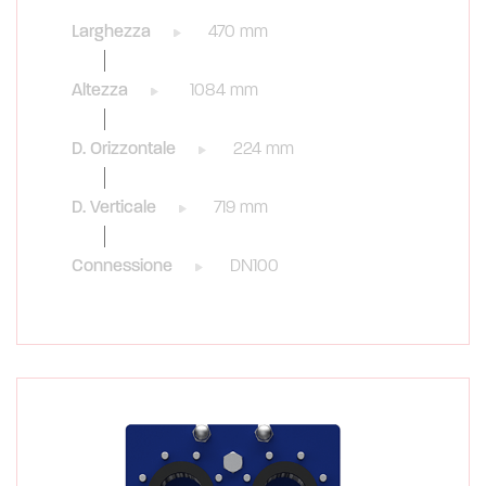
Larghezza
470 mm
Altezza
1084 mm
D. Orizzontale
224 mm
D. Verticale
719 mm
Connessione
DN100