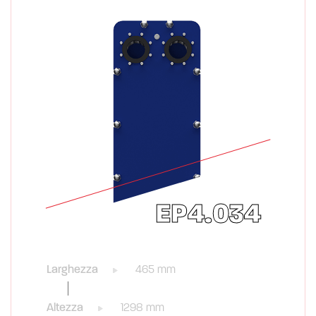
EP4.034
Larghezza
465 mm
Altezza
1298 mm