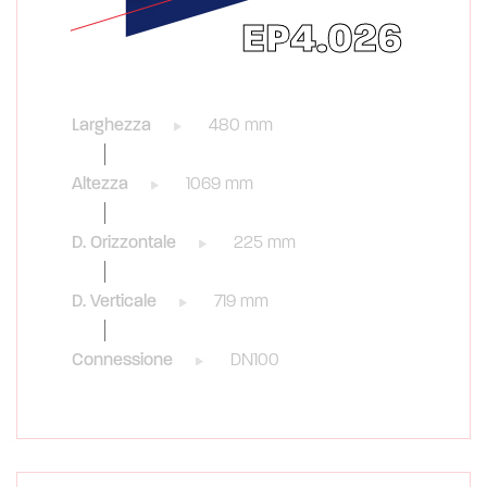
EP4.026
Larghezza
480 mm
Altezza
1069 mm
D. Orizzontale
225 mm
D. Verticale
719 mm
Connessione
DN100