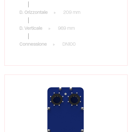
D. Orizzontale
209 mm
D. Verticale
969 mm
Connessione
DN100