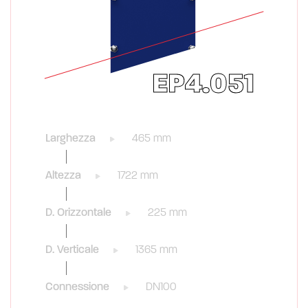
EP4.051
Larghezza
465 mm
Altezza
1722 mm
D. Orizzontale
225 mm
D. Verticale
1365 mm
Connessione
DN100