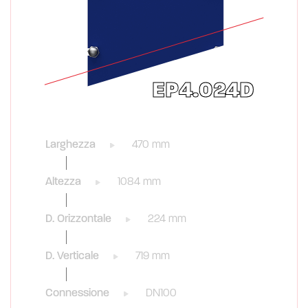
EP4.024D
Larghezza
470 mm
Altezza
1084 mm
D. Orizzontale
224 mm
D. Verticale
719 mm
Connessione
DN100