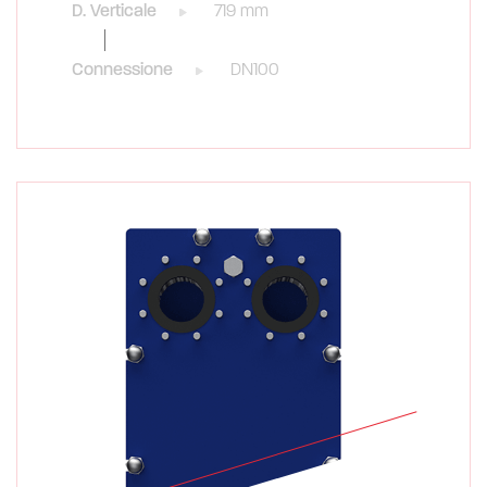
D. Verticale
719 mm
Connessione
DN100