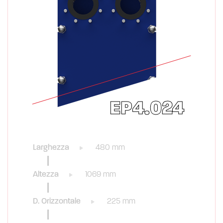
EP4.024
Larghezza
480 mm
Altezza
1069 mm
D. Orizzontale
225 mm