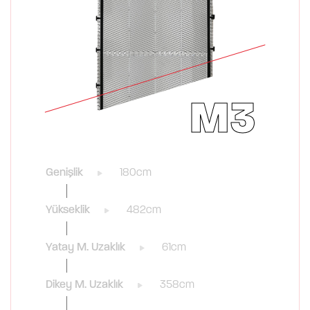
M3
Genişlik
180cm
Yükseklik
482cm
Yatay M. Uzaklık
61cm
Dikey M. Uzaklık
358cm