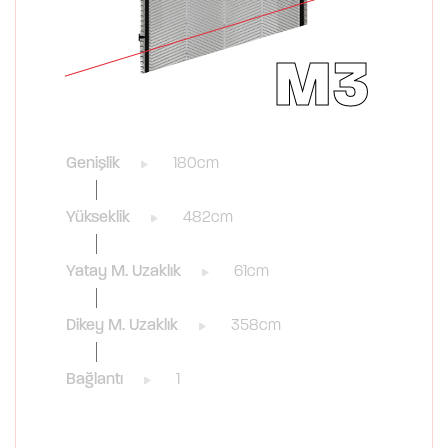
M3
Genişlik
180cm
Yükseklik
482cm
Yatay M. Uzaklık
61cm
Dikey M. Uzaklık
358cm
Bağlantı
1