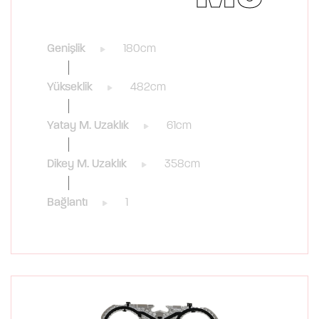
Genişlik
180cm
Yükseklik
482cm
Yatay M. Uzaklık
61cm
Dikey M. Uzaklık
358cm
Bağlantı
1