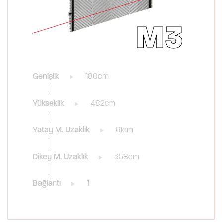
M3
Genişlik
180cm
Yükseklik
482cm
Yatay M. Uzaklık
61cm
Dikey M. Uzaklık
358cm
Bağlantı
1